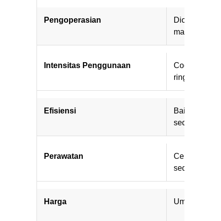
Pengoperasian
Dioperasikan
manual
Intensitas Penggunaan
Cocok untuk
ringan hingg
Efisiensi
Baik untuk k
sederhana
Perawatan
Cenderung le
sederhana
Harga
Umumnya leb