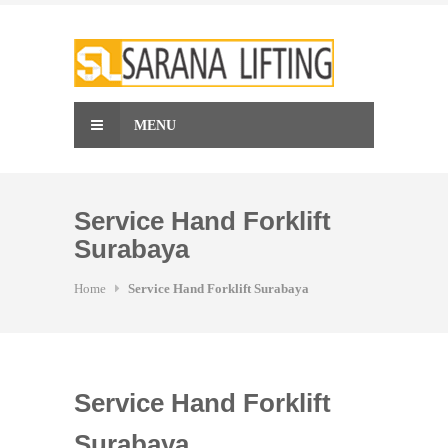
Skip
to
content
MENU
Service Hand Forklift
Surabaya
Home
Service Hand Forklift Surabaya
Service Hand Forklift
Surabaya