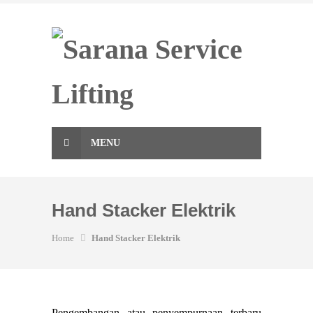
Skip
to
content
MENU
Hand Stacker Elektrik
Home
Hand Stacker Elektrik
Pengembangan atau penyempurnaan terbaru