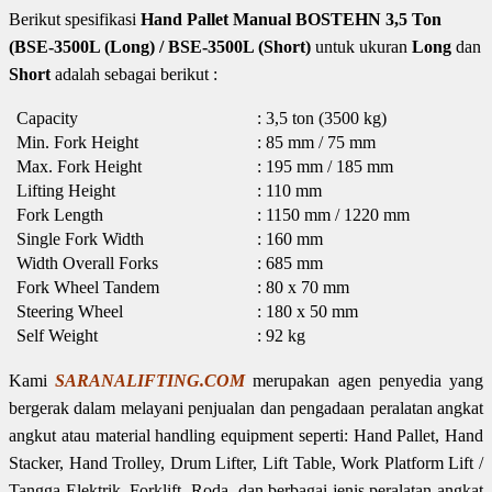
Berikut spesifikasi
Hand Pallet Manual BOSTEHN 3,5 Ton
(BSE-3500L (Long) / BSE-3500L (Short)
untuk ukuran
Long
dan
Short
adalah sebagai berikut :
Capacity
: 3,5 ton (3500 kg)
Min. Fork Height
: 85 mm / 75 mm
Max. Fork Height
: 195 mm / 185 mm
Lifting Height
: 110 mm
Fork Length
: 1150 mm / 1220 mm
Single Fork Width
: 160 mm
Width Overall Forks
: 685 mm
Fork Wheel Tandem
: 80 x 70 mm
Steering Wheel
: 180 x 50 mm
Self Weight
: 92 kg
Kami
SARANALIFTING.COM
merupakan agen penyedia yang
bergerak dalam melayani penjualan dan pengadaan peralatan angkat
angkut atau material handling equipment seperti: Hand Pallet, Hand
Stacker, Hand Trolley, Drum Lifter, Lift Table, Work Platform Lift /
Tangga Elektrik, Forklift, Roda, dan berbagai jenis peralatan angkat