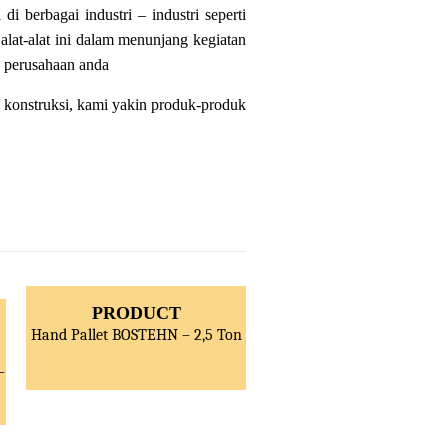
i berbagai industri – industri seperti
alat-alat ini dalam menunjang kegiatan
a perusahaan anda
 konstruksi, kami yakin produk-produk
PRODUCT
Hand Pallet BOSTEHN – 2,5 Ton
–