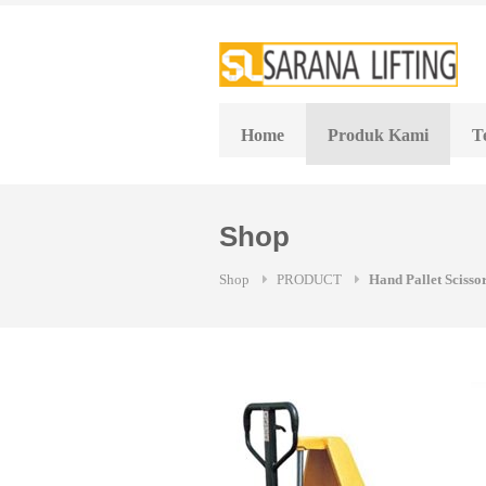
Skip
to
content
Home
Produk Kami
T
Shop
Shop
PRODUCT
Hand Pallet Scisso