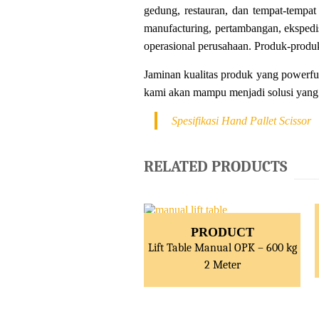
gedung, restauran, dan tempat-tempat 
manufacturing, pertambangan, ekspedis
operasional perusahaan. Produk-produk
Jaminan kualitas produk yang powerfu
kami akan mampu menjadi solusi yang p
Spesifikasi Hand Pallet Scissor
RELATED PRODUCTS
PRODUCT
Lift Table Manual OPK – 600 kg
2 Meter